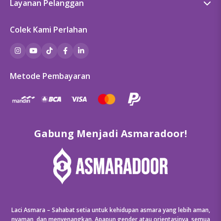
Sex Education
Layanan Pelanggan
Kebijakan Privasi
Hubungi Kami
Kebijakan Cookie
Colek Kami Perlahan
Pedoman Penggunaan Keamanan Produk
Ketentuan Promosi
Pembayaran
Pengemasan dan Pengiriman
Metode Pembayaran
Pengembalian, Refund & Garansi
FAQ
Gabung Menjadi Asmaradoor!
Laci Asmara – Sahabat setia untuk kehidupan asmara yang lebih aman,
nyaman, dan menyenangkan. Apapun gender atau orientasinya, semua